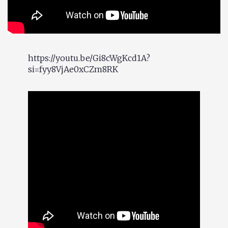
https://youtu.be/Gi8cWgKcd1A?
si=fyy8VjAe0xCZm8RK