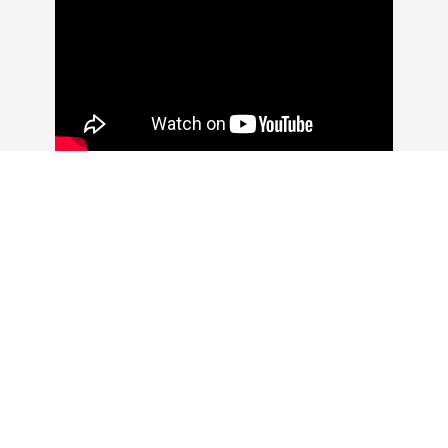
© 2026 金典廣告有限公司. Created with
using
WordPress and
Kubio