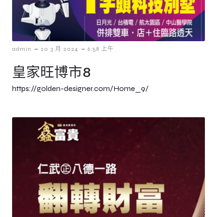
-
-
admin
20 3 月 2024
6:58 上午
皇家旺博市8
https://golden-designer.com/Home_9/