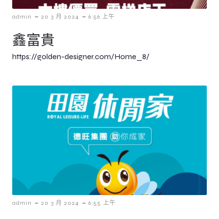
-
-
admin
20 3 月 2024
6:56 上午
鑫富貴
https://golden-designer.com/Home_8/
-
-
admin
20 3 月 2024
6:55 上午