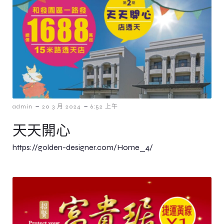
-
-
admin
20 3 月 2024
6:52 上午
天天開心
https://golden-designer.com/Home_4/