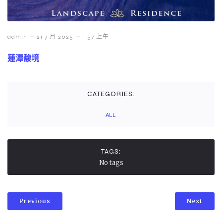
-
-
admin
21 7 月 2025
1:57 上午
蓮潭馥境
CATEGORIES:
ALL
TAGS:
No tags
Previous
Next