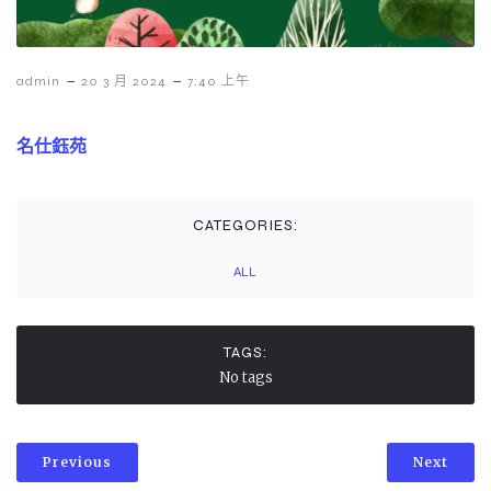
-
-
admin
20 3 月 2024
7:40 上午
名仕鈺苑
CATEGORIES:
ALL
TAGS:
No tags
Previous
Next